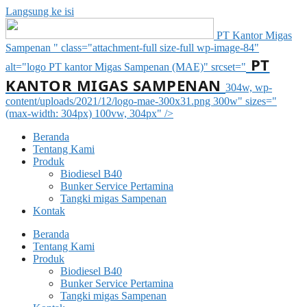
Langsung ke isi
PT Kantor Migas
Sampenan " class="attachment-full size-full wp-image-84"
PT
alt="logo PT kantor Migas Sampenan (MAE)" srcset="
KANTOR MIGAS SAMPENAN
304w, wp-
content/uploads/2021/12/logo-mae-300x31.png 300w" sizes="
(max-width: 304px) 100vw, 304px" />
Beranda
Tentang Kami
Produk
Biodiesel B40
Bunker Service Pertamina
Tangki migas Sampenan
Kontak
Beranda
Tentang Kami
Produk
Biodiesel B40
Bunker Service Pertamina
Tangki migas Sampenan