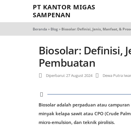
PT KANTOR MIGAS
SAMPENAN
Beranda
»
Blog
»
Biosolar: Definisi, Jenis, Manfaat, & Pr
Biosolar: Definisi,
Pembuatan
Diperbarui: 27 August 2024
Dewa Putra Iwa
Biosolar adalah perpaduan atau campuran 
minyak kelapa sawit atau CPO (Crude Palm O
micro-emulsion, dan teknik pirolisis.