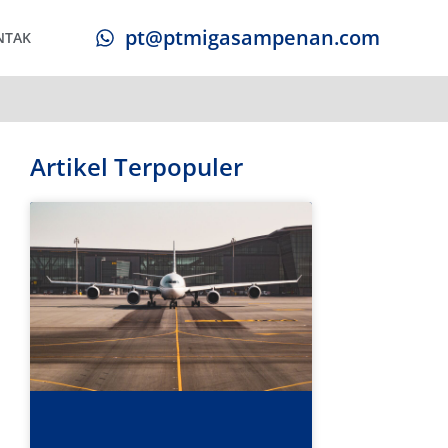
pt@ptmigasampenan.com
NTAK
Artikel Terpopuler