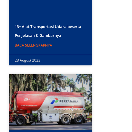
13+ Alat Transportasi Udara beserta
Penjelasan & Gambarnya
BACA SELENGKAPNYA
28 August 2023