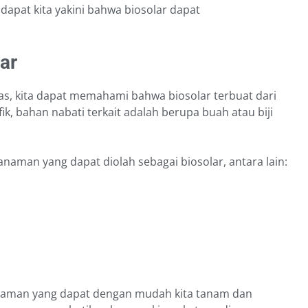
 dapat
kita y
akini bahwa biosolar dapat
ar
as
,
kita dapat memahami bahwa biosolar terbuat dari
ik, bahan nabati t
erkait
adalah berupa buah atau biji
tanaman yang dapat diolah sebagai biosolar,
antara lain
:
anaman yang dapat dengan mudah kita tanam dan