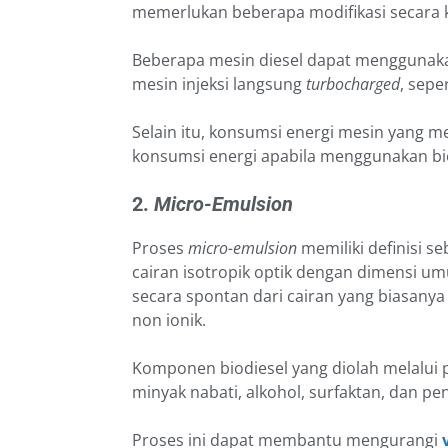
memerlukan beberapa modifikasi secara
Beberapa mesin diesel dapat menggunakan
mesin injeksi langsung
turbocharged
, sepe
Selain itu, konsumsi energi mesin yang 
konsumsi energi apabila menggunakan bi
2.
Micro-Emulsion
Proses
micro-emulsion
memiliki definisi s
cairan isotropik optik dengan dimensi 
secara spontan dari cairan yang biasanya
non ionik.
Komponen biodiesel yang diolah melalui
minyak nabati, alkohol, surfaktan, dan p
Proses ini dapat membantu mengurangi